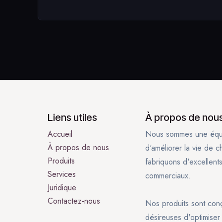
Liens utiles
À propos de nou
Accueil
Nous sommes une équi
À propos de nous
d'améliorer la vie de 
Produits
fabriquons d'excellent
Services
commerciaux.
Juridique
Contactez-nous
Nos produits sont conç
désireuses d'optimiser