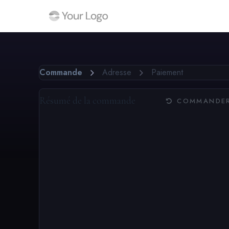
SE RENDRE AU CONTENU
Accueil
Boutique
Événements
Blog
Rendez-vous
Postes
Commande
Adresse
Paiement
Résumé de la commande
COMMANDER