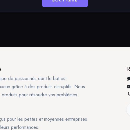
BOUTIQUE
s
R
pe de passionnés dont le but est
chacun grâce à des produits disruptifs. Nous
s produits pour résoudre vos problèmes
us pour les petites et moyennes entreprises
 leurs performances.